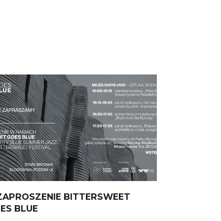
ZAPROSZENIE BITTERSWEET
KONKUR
ES BLUE
„PRZESTR
WARTOŚC