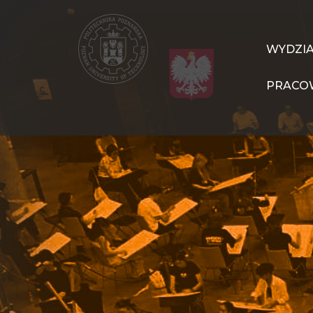
Przejdź
do
treści
WIT
WYDZI
Navigation
PRACO
PL