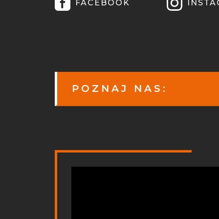
FACEBOOK
INST
POZNAJ NAS: