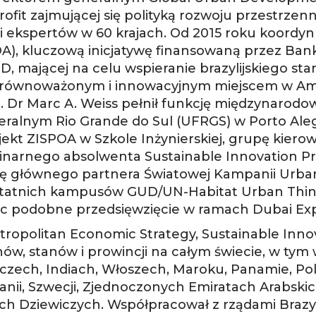
ofit zajmującej się polityką rozwoju przestrze
 i ekspertów w 60 krajach. Od 2015 roku koordyn
OA), kluczową inicjatywę finansowaną przez Ban
, mającej na celu wspieranie brazylijskiego st
j zrównoważonym i innowacyjnym miejscem w Ame
 Dr Marc A. Weiss pełnił funkcję międzynarodo
eralnym Rio Grande do Sul (UFRGS) w Porto Aleg
kt ZISPOA w Szkole Inżynierskiej, grupę kierow
inarnego absolwenta Sustainable Innovation Pr
cję głównego partnera Światowej Kampanii Urba
ostatnich kampusów GUD/UN-Habitat Urban Thin
jąc podobne przedsięwzięcie w ramach Dubai Ex
tropolitan Economic Strategy, Sustainable Innov
ów, stanów i prowincji na całym świecie, w tym w A
zech, Indiach, Włoszech, Maroku, Panamie, Pol
nii, Szwecji, Zjednoczonych Emiratach Arabskich,
h Dziewiczych. Współpracował z rządami Brazyli