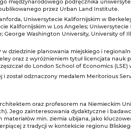
owego międzynarodowego podręcznika uniwersyte
opublikowanego przez Urban Land Institute.
anforda, Uniwersytecie Kalifornijskim w Berkel
cie Kalifornijskim w Los Angeles; Uniwersytecie 
e; George Washington University, University of Ill
P w dziedzinie planowania miejskiego i regional
eley oraz z wyróżnieniem tytuł licencjata nauk 
zęszczał do London School of Economics (LSE) w 
j i został odznaczony medalem Meritorious Serv
architektem oraz profesorem na Niemieckim Un
. Jego zainteresowania dydaktyczne i badawcz
 materiałów min. ziemia ubijana, jako kluczo
piącej z tradycji w kontekście regionu Bliski