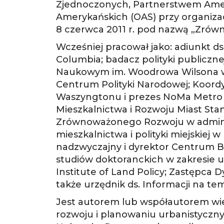
Zjednoczonych, Partnerstwem Ameryk
Amerykańskich (OAS) przy organizac
8 czerwca 2011 r. pod nazwą „Zró
Wcześniej pracował jako: adiunkt d
Columbia; badacz polityki publicz
Naukowym im. Woodrowa Wilsona w S
Centrum Polityki Narodowej; Koord
Waszyngtonu i prezes NoMa Metro S
Mieszkalnictwa i Rozwoju Miast St
Zrównoważonego Rozwoju w administr
mieszkalnictwa i polityki miejskiej 
nadzwyczajny i dyrektor Centrum B
studiów doktoranckich w zakresie u
Institute of Land Policy; Zastępca D
także urzędnik ds. Informacji na 
Jest autorem lub współautorem wielu
rozwoju i planowaniu urbanistyczn