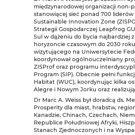
międzynarodowej organizacji non-pr
stanowiącej sieć ponad 700 liderów
Sustainable Innovation Zone (ZISP
Strategii Gospodarczej Leapfrog GUD
Sul w dążeniu do bycia najbardzie
horyzoncie czasowym do 2030 roku.
wizytującego na Uniwersytecie Fed
koordynował ogólnouczelniany proje
ZISProf oraz programu interdyscypl
Program (SIP). Obecnie pełni funk
Habitat (WUC), koordynując kilka 
Alegre i Nowym Jorku oraz realizu
Dr Marc A. Weiss był doradcą ds. Me
Prosperity dla miast, hrabstw, region
Kanadzie, Chinach, Czechach, Niemc
Republice Południowej Afryki, Hiszpa
Stanach Zjednoczonych i na Wyspac