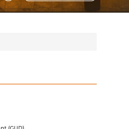
GLI
SH
nt (GUD),