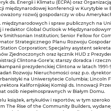
 ds. Energii i Klimatu (ECPA) oraz Organizacj
ji międzynarodowej konferencji w Kurytybie w Br
wnoważony rozwój gospodarczy w obu Amerykach
s. międzynarodowych i spraw publicznych na Un
nej i redaktor Global Outlook w Międzynarodow
mithsonian Institution; Senior Fellow for Co
ynator Strategicznego Planu Rozwoju Gospodar
tation Corporation; Specjalny asystent sekre
anów Zjednoczonych oraz łącznik HUD z Prezyde
acji Clintona-Gore'a; starszy doradca i rzeczn
w kampanii prezydenckiej Clintona w latach 1991-
adań Rozwoju Nieruchomości oraz p.o. dyrekto
rbanistyki na Uniwersytecie Columbia; Lincoln F
yrektora Kalifornijskiej Komisji ds. Innowacji Pr
temat osób niepełnosprawnych w Białym Domu.
 książek, artykułów i raportów, w tym szeroko p
ym The Rise of the Community Builders, wydane