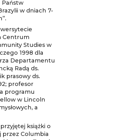
ą Państw
azylii w dniach 7-
”.
iwersytecie
ym Centrum
mmunity Studies w
czego 1998 dla
tarza Departamentu
ncką Radą ds.
ik prasowy ds.
92; profesor
ra programu
ellow w Lincoln
zemysłowych, a
rzyjętej książki o
j przez Columbia