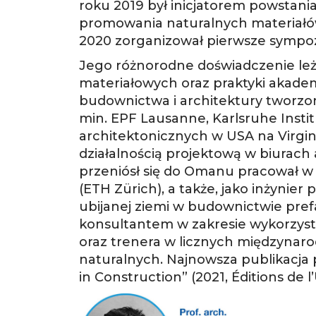
roku 2019 był inicjatorem powstania 
promowania naturalnych materiał
2020 zorganizował pierwsze sympoz
Jego różnorodne doświadczenie leż
materiałowych oraz praktyki akademi
budownictwa i architektury tworzon
min. EPF Lausanne, Karlsruhe Inst
architektonicznych w USA na Virginia
działalnością projektową w biurac
przeniósł się do Omanu pracował w
(ETH Zürich), a także, jako inżyni
ubijanej ziemi w budownictwie pre
konsultantem w zakresie wykorzysta
oraz trenera w licznych międzyna
naturalnych. Najnowsza publikacja
in Construction” (2021, Éditions de l