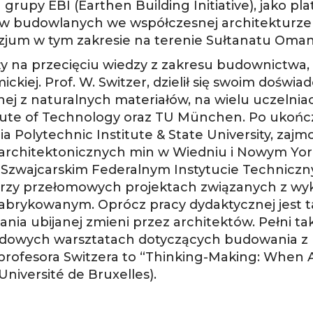
grupy EBI (Earthen Building Initiative), jako pl
ów budowlanych we współczesnej architekturz
jum w tym zakresie na terenie Sułtanatu Omanu
y na przecięciu wiedzy z zakresu budownictwa,
ckiej. Prof. W. Switzer, dzielił się swoim doświ
ej z naturalnych materiałów, na wielu uczelnia
itute of Technology oraz TU München. Po ukońc
 Polytechnic Institute & State University, zajmo
h architektonicznych min w Wiedniu i Nowym Yo
 Szwajcarskim Federalnym Instytucie Technicz
er przy przełomowych projektach związanych z w
fabrykowanym. Oprócz pracy dydaktycznej jest 
nia ubijanej zmieni przez architektów. Pełni ta
rodowych warsztatach dotyczących budowania z
 profesora Switzera to “Thinking-Making: When 
’Université de Bruxelles).