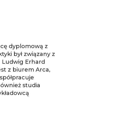
racę dyplomową z
tyki był związany z
o Ludwig Erhard
st z biurem Arca,
współpracuje
również studia
wykładowcą