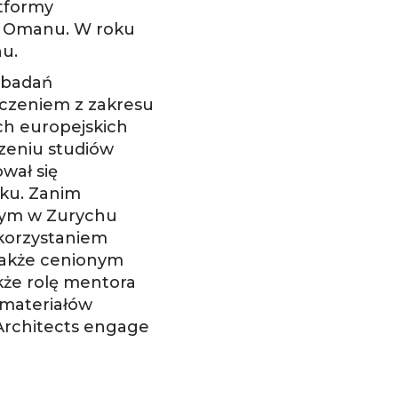
atformy
e Omanu. W roku
.​
 badań
adczeniem z zakresu
ch europejskich
zeniu studiów
wał się
rku. Zanim
nym w Zurychu
ykorzystaniem
także cenionym
kże rolę mentora
 materiałów
Architects engage