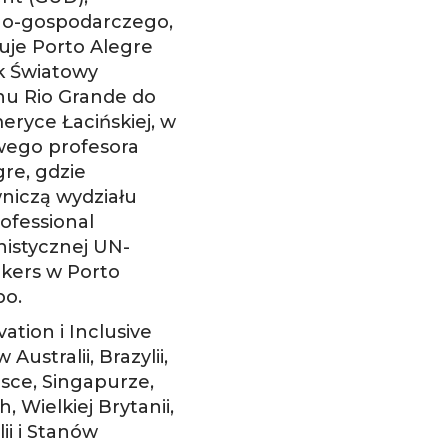
nno-gospodarczego,
uje Porto Alegre
k Światowy
anu Rio Grande do
ryce Łacińskiej, w
wego profesora
re, gdzie
niczą wydziału
ofessional
nistycznej UN-
kers w Porto
po.
ation i Inclusive
ustralii, Brazylii,
sce, Singapurze,
 Wielkiej Brytanii,
i i Stanów