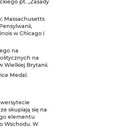
ckiego pt. „Zasady
ey; Massachusetts
Pensylwanii,
inois w Chicago i
nego na
politycznych na
Wielkiej Brytanii.
ice Medal.
iwersytecie
e skupiają się na
wego elementu
ego Wschodu. W