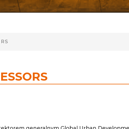
ORS
FESSORS
dyrektorem generalnym Global Urban Developme