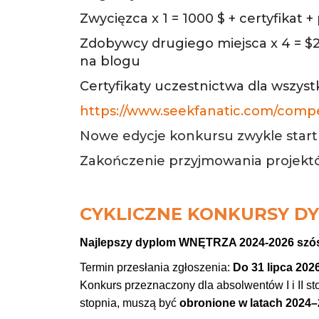
Zwycięzca x 1 = 1000 $ + certyfika
Zdobywcy drugiego miejsca x 4 = $2
na blogu
Certyfikaty uczestnictwa dla wszys
https://www.seekfanatic.com/compe
Nowe edycje konkursu zwykle star
Zakończenie przyjmowania projekt
CYKLICZNE KONKURSY DY
Najlepszy dyplom WNĘTRZA 2024-2026 szóst
Termin przesłania zgłoszenia:
Do 31 lipca 202
Konkurs przeznaczony dla absolwentów I i II sto
stopnia, muszą być
obronione w latach 2024