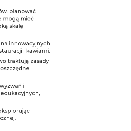
iów, planować
ce mogą mieć
oką skalę
ę na innowacyjnych
auracji i kawiarni.
o traktują zasady
ooszczędne
 wyzwań i
i edukacyjnych,
eksplorując
cznej.