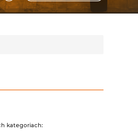
GLI
SH
h kategoriach: