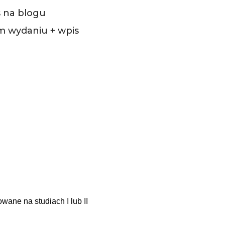
s na blogu
ym wydaniu + wpis
wane na studiach I lub II