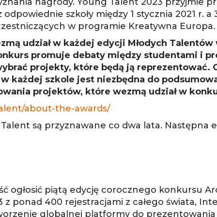
znania nagrody. Young Talent 2023 przyjmie pr
odpowiednie szkoły między 1 stycznia 2021 r. a 3
czestniczących w programie Kreatywna Europa.
ezmą udział w każdej edycji Młodych Talentów
onkurs promuje debaty między studentami i pr
 wybrać projekty, które będą ją reprezentować.
 w każdej szkole jest niezbędna do podsumowa
wania projektów, które wezmą udział w konku
alent/about-the-awards/
Talent są przyznawane co dwa lata. Następna 
 ogłosić piątą edycję corocznego konkursu Arc
z ponad 400 rejestracjami z całego świata, Inte
worzenie globalnej platformy do prezentowani