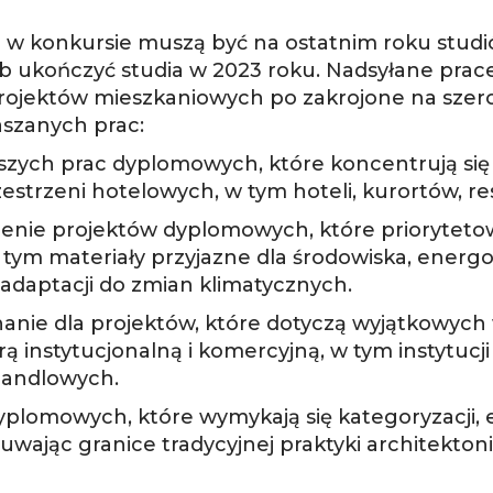
ału w konkursie muszą być na ostatnim roku stud
b ukończyć studia w 2023 roku. Nadsyłane pra
projektów mieszkaniowych po zakrojone na szer
aszanych prac:
pszych prac dyplomowych, które koncentrują si
strzeni hotelowych, w tym hoteli, kurortów, rest
enie projektów dyplomowych, które priorytetow
ym materiały przyjazne dla środowiska, energ
 adaptacji do zmian klimatycznych.
nanie dla projektów, które dotyczą wyjątkowych
ą instytucjonalną i komercyjną, w tym instytucj
handlowych.
yplomowych, które wymykają się kategoryzacji, 
wając granice tradycyjnej praktyki architektoni