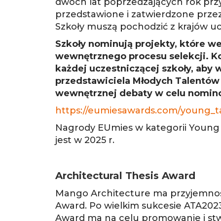
dwóch lat poprzedzających rok przy
przedstawione i zatwierdzone przez 
Szkoły muszą pochodzić z krajów u
Szkoły nominują projekty, które w
wewnętrznego procesu selekcji. K
każdej uczestniczącej szkoły, aby
przedstawiciela Młodych Talentów
wewnętrznej debaty w celu nomino
https://eumiesawards.com/young_t
Nagrody EUmies w kategorii Young 
jest w 2025 r.
Architectural Thesis Award
Mango Architecture ma przyjemność
Award. Po wielkim sukcesie ATA2023 
Award ma na celu promowanie i st