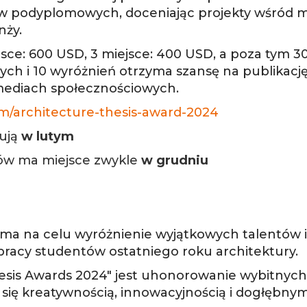
w podyplomowych, doceniając projekty wśród m
nży.
jsce: 600 USD, 3 miejsce: 400 USD, a poza tym 3
ych i 10 wyróżnień otrzyma szansę na publikac
 mediach społecznościowych.
m/architecture-thesis-award-2024
tują
w lutym
ów ma miejsce zwykle
w grudniu
 ma na celu wyróżnienie wyjątkowych talentów 
j pracy studentów ostatniego roku architektury.
sis Awards 2024" jest uhonorowanie wybitnych
 się kreatywnością, innowacyjnością i dogłębn