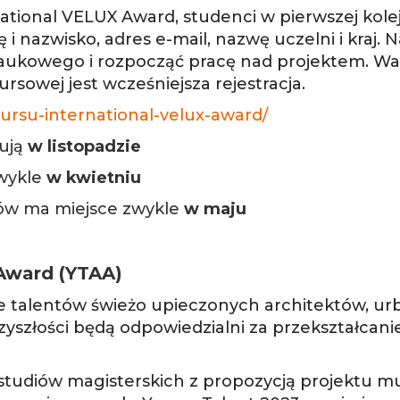
national VELUX Award, studenci w pierwszej kol
ę i nazwisko, adres e-mail, nazwę uczelni i kraj
naukowego i rozpocząć pracę nad projektem. W
sowej jest wcześniejsza rejestracja.
nkursu-international-velux-award/
tują
w listopadzie
zwykle
w kwietniu
ów ma miejsce zwykle
w maju
 Award (YTAA)
e talentów świeżo upieczonych architektów, urb
rzyszłości będą odpowiedzialni za przekształcan
udiów magisterskich z propozycją projektu mu