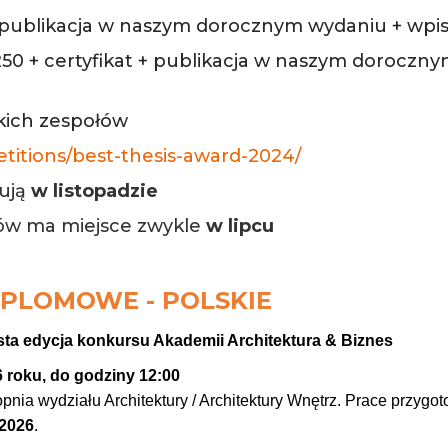
t + publikacja w naszym dorocznym wydaniu + wpi
50 + certyfikat + publikacja w naszym doroczn
tkich zespołów
titions/best-thesis-award-2024/
tują
w listopadzie
ów ma miejsce zwykle
w lipcu
PLOMOWE - POLSKIE
a edycja konkursu Akademii Architektura & Biznes
6 roku, do godziny 12:00
pnia wydziału Architektury / Architektury Wnętrz. Prace przygoto
–2026
.