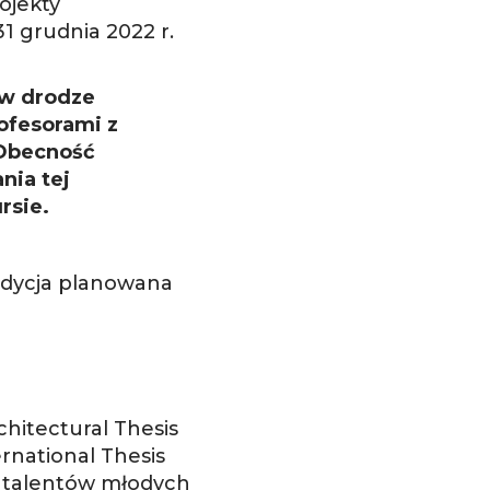
ojekty
1 grudnia 2022 r.
 w drodze
ofesorami z
 Obecność
nia tej
rsie.
edycja planowana
hitectural Thesis
rnational Thesis
a talentów młodych