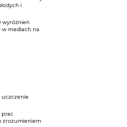
łodych i
0 wyróżnień
ję w mediach na
i uczczenie
 prac
ym zrozumieniem