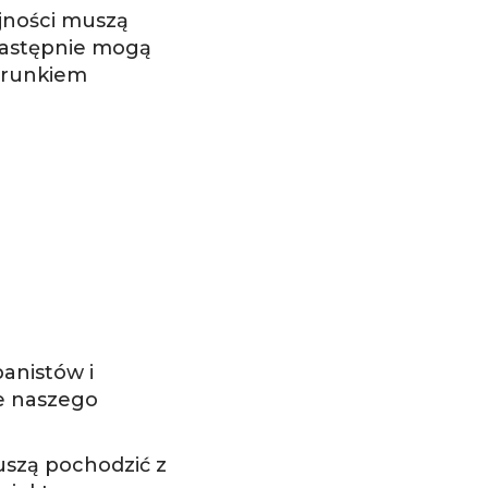
ejności muszą
. Następnie mogą
arunkiem
anistów i
ie naszego
szą pochodzić z